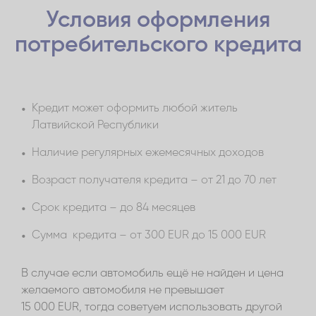
получишь на свой счет в течение 30 минут
срока действия договора.
Условия оформления
после оформления кредитного договора.
Если счет в другом банке, запрошенную сумму
потребительского кредита
получишь на свой счет в течение 3 рабочих
дней после оформления кредитного договора.
Кредит может оформить любой житель
Латвийской Республики
Наличие регулярных ежемесячных доходов
Возраст получателя кредита – от 21 до 70 лет
Срок кредита – до 84 месяцев
Сумма кредита – от 300 EUR до 15 000 EUR
В случае если автомобиль ещё не найден и цена
желаемого автомобиля не превышает
15 000 EUR, тогда советуем использовать другой