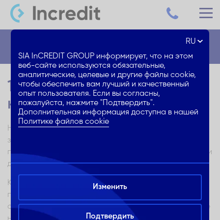
RU
Блог
SIA InCREDIT GROUP информирует, что на этом
веб-сайте используются обязательные,
аналитические, целевые и другие файлы cookie,
12 полезных инструментов
чтобы обеспечить вам лучший и качественный
опыт пользователя. Если вы согласны,
к новому учебному году
пожалуйста, нажмите "Подтвердить".
Дополнительная информация доступна в нашей
Политике файлов cookie
Начался новый учебный год, и мысли родителей
заняты вопросом, как сделать его более
продуктивным и гармоничным как для школьника, так и
для родителей?
Когда приобретены все самые необходимые учебные
Изменить
принадлежности, и повседневный распорядок
становится более понятным, стоит обратить внимание
Подтвердить
на дополнительные инструменты, которые помогут