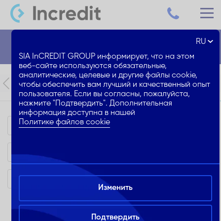
RU
Помощь
SIA InCREDIT GROUP информирует, что на этом
веб-сайте используются обязательные,
аналитические, целевые и другие файлы cookie,
Как оформить кредит
Как оплатить кредит
чтобы обеспечить вам лучший и качественный опыт
пользователя. Если вы согласны, пожалуйста,
нажмите "Подтвердить". Дополнительная
информация доступна в нашей
Политике файлов cookie
Преимущества
Виды
сотрудничества
Медия
кит
Изменить
Преимущества
Подтвердить