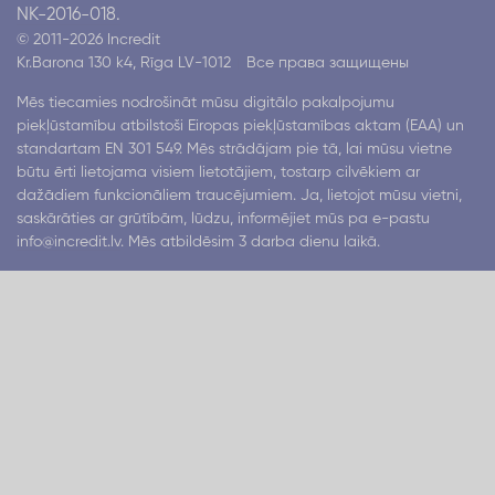
NK-2016-018.
© 2011-2026 Incredit
Kr.Barona 130 k4, Rīga LV-1012
Все права защищены
Mēs tiecamies nodrošināt mūsu digitālo pakalpojumu
piekļūstamību atbilstoši Eiropas piekļūstamības aktam (EAA) un
standartam EN 301 549. Mēs strādājam pie tā, lai mūsu vietne
būtu ērti lietojama visiem lietotājiem, tostarp cilvēkiem ar
dažādiem funkcionāliem traucējumiem. Ja, lietojot mūsu vietni,
saskārāties ar grūtībām, lūdzu, informējiet mūs pa e-pastu
info@incredit.lv
. Mēs atbildēsim 3 darba dienu laikā.