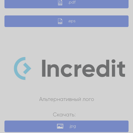
.pdf
.eps
Альтернативный лого
Скачать:
.jpg