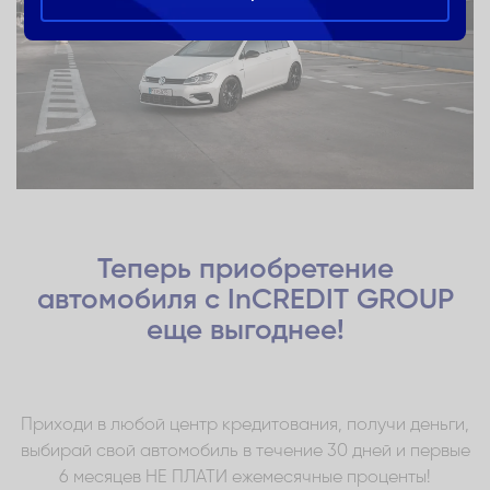
Теперь приобретение
автомобиля с InCREDIT GROUP
еще выгоднее!
Приходи в любой центр кредитования, получи деньги,
выбирай свой автомобиль в течение 30 дней и первые
6 месяцев НЕ ПЛАТИ ежемесячные проценты!