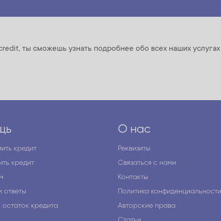
credit, ты сможешь узнать подробнее обо всех наших услуга
щь
О нас
ить кредит
Реквизиты
ить кредит
Связаться с нами
м
Контакты
и ответы
Политика конфиденциальност
ь остаток кредита
Авторские права
я
Статьи