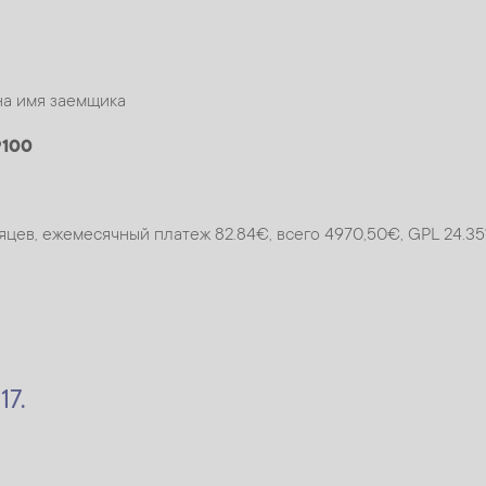
на имя заемщика
9100
цев, ежемесячный платеж 82.84€, всего 4970,50€, GPL 24.35%
17.