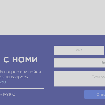
 с нами
я вопрос или найди
ов на вопросы
осы
67199100
Отпр