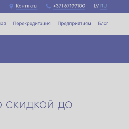
Контакты
+371 67199100
RU
LV
ная
Перекредитация
Предприятиям
Блог
ния
о скидкой до