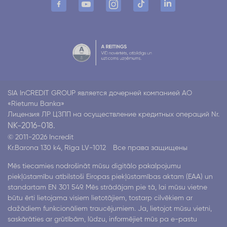
SIA InCREDIT GROUP является дочерней компанией АО
«Rietumu Banka»
Лицензия ЛР ЦЗПП на осуществление кредитных операций Nr.
NK-2016-018.
© 2011-2026 Incredit
Kr.Barona 130 k4, Rīga LV-1012
Все права защищены
Mēs tiecamies nodrošināt mūsu digitālo pakalpojumu
piekļūstamību atbilstoši Eiropas piekļūstamības aktam (EAA) un
standartam EN 301 549. Mēs strādājam pie tā, lai mūsu vietne
būtu ērti lietojama visiem lietotājiem, tostarp cilvēkiem ar
dažādiem funkcionāliem traucējumiem. Ja, lietojot mūsu vietni,
saskārāties ar grūtībām, lūdzu, informējiet mūs pa e-pastu