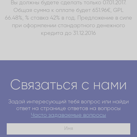
Вы должны будете сделать только 07.01.2017.
Общая сумма к оплате будет 651.96€, GPL
66.48%, % ставка 42% в год. Предложение в силе
при оформлении стандартного денежного
кредита до 31.12.2016
Связаться с нами
Задай интересующий тебя вопрос или найди
ответ на странице ответов на вопросы
Часто задаваемые вопросы