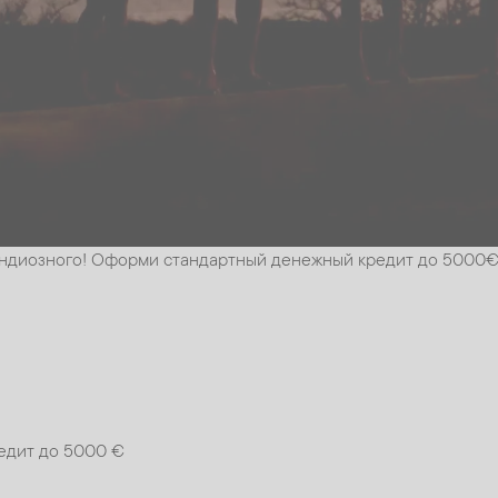
рандиозного! Оформи стандартный денежный кредит до 5000€
едит до 5000 €