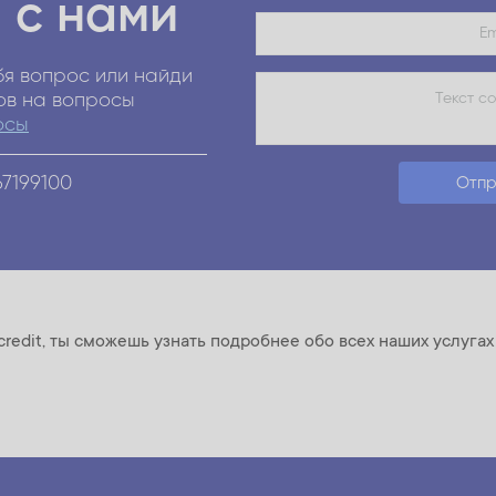
 с нами
я вопрос или найди
ов на вопросы
осы
67199100
Отпр
credit, ты сможешь узнать подробнее обо всех наших услуга