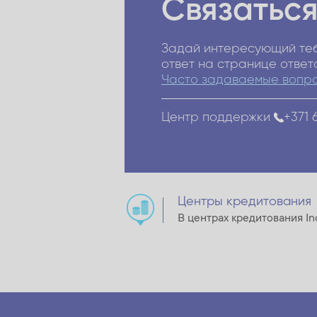
Связаться
Задай интересующий теб
ответ на странице ответ
Часто задаваемые вопр
Центр поддержки
+371 
Центры кредитования
В центрах кредитования In