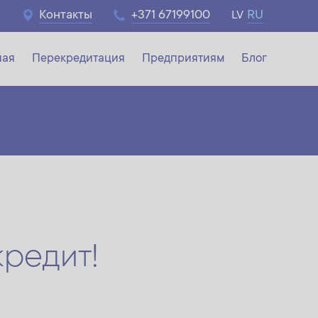
Контакты
+371 67199100
RU
LV
ная
Перекредитация
Предприятиям
Блог
ния
редит!