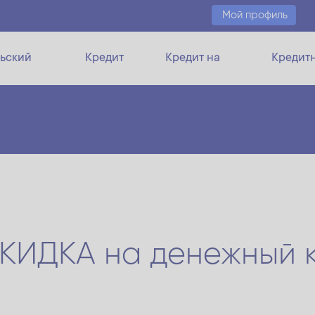
Мой профиль
ьский
Кредит
Кредит на
Кредит
кредит
PRIMA
авто
ли
СКИДКА на денежный к