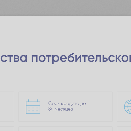
ства
потребительско
Срок кредита до
84 месяцев