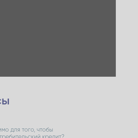
сы
мо для того, чтобы
требительский кредит?