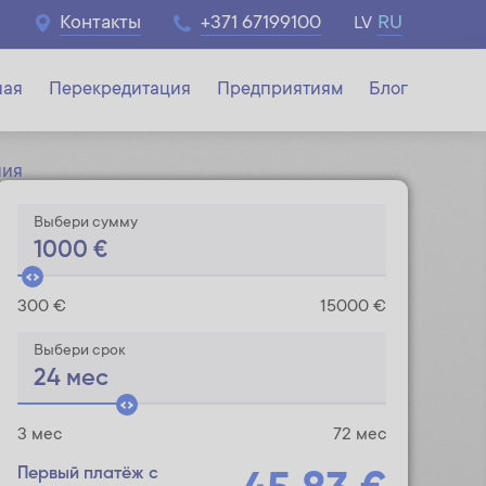
Контакты
+371 67199100
RU
LV
ная
Перекредитация
Предприятиям
Блог
ния
Выбери сумму
1000
€
300 €
15000 €
Выбери срок
24
мес
3 мес
72 мес
Первый платёж с