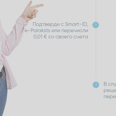
Подтверди с Smart-ID,
2
e-Paraksts или перечисли
0,01 € со своего счета
В сл
3
реше
пере