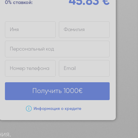
45.83
€
0% ставкой:
Имя
Фамилия
Персональный код
Номер телефона
Email
Получить
1000
€
Информация о кредите