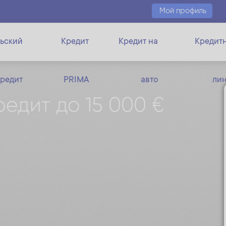
Мой профиль
ьский
Кредит
Кредит на
Кредит
кредит
PRIMA
авто
ли
едит до 15 000 €