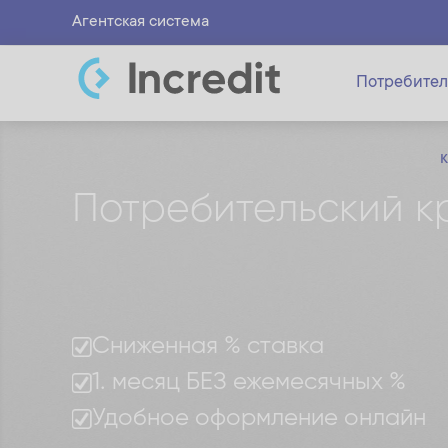
Агентская система
Потребител
Потребительский кр
Сниженная % ставка
1. месяц БЕЗ ежемесячных %
Удобное оформление онлайн