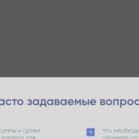
асто задаваемые
вопро
суммы и сроки
Что необходи
 кредита для
оформить по