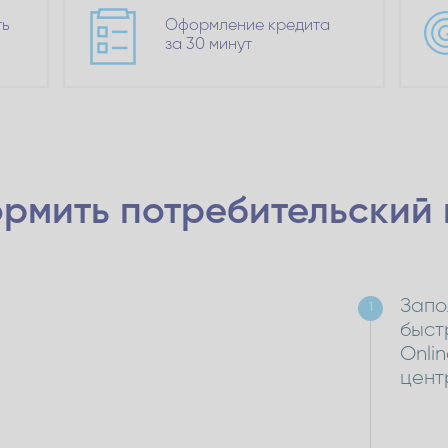
ть
Оформление кредита
за 30 минут
рмить потребительский
Запо
1
быст
Onli
цент