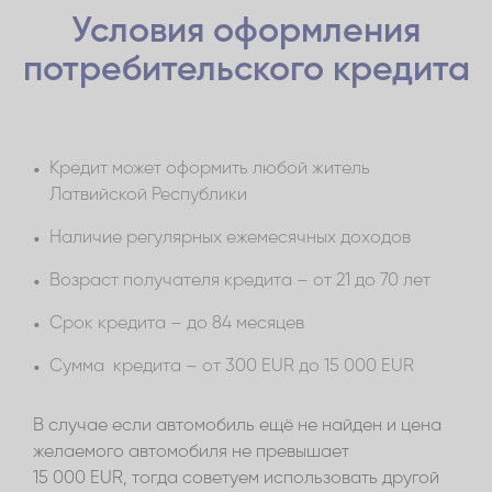
получишь на свой счет в течение 30 минут
срока действия договора.
Условия оформления
после оформления кредитного договора.
Если счет в другом банке, запрошенную сумму
потребительского кредита
получишь на свой счет в течение 3 рабочих
дней после оформления кредитного договора.
Кредит может оформить любой житель
Латвийской Республики
Наличие регулярных ежемесячных доходов
Возраст получателя кредита – от 21 до 70 лет
Срок кредита – до 84 месяцев
Сумма кредита – от 300 EUR до 15 000 EUR
В случае если автомобиль ещё не найден и цена
желаемого автомобиля не превышает
15 000 EUR, тогда советуем использовать другой