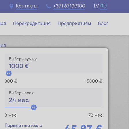
Контакты
+371 67199100
RU
LV
ная
Перекредитация
Предприятиям
Блог
ния
Выбери сумму
1000
€
300 €
15000 €
Выбери срок
24
мес
3 мес
72 мес
Первый платёж с