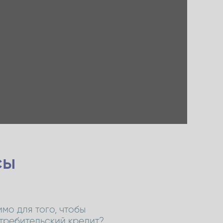
сы
мо для того, чтобы
требительский кредит?