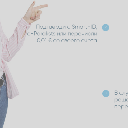
Подтверди с Smart-ID,
2
e-Paraksts или перечисли
0,01 € со своего счета
В сл
3
реше
пере