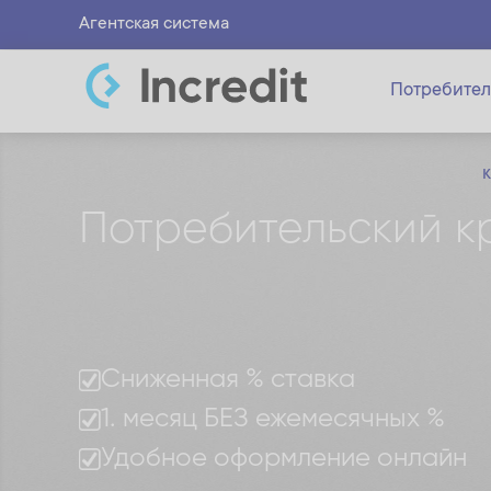
Агентская система
Потребител
Потребительский кр
Сниженная % ставка
1. месяц БЕЗ ежемесячных %
Удобное оформление онлайн