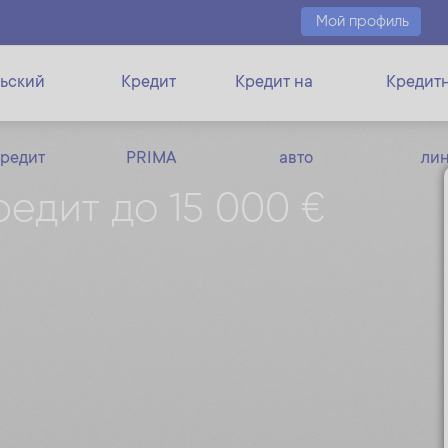
Мой профиль
ьский
Кредит
Кредит на
Кредит
кредит
PRIMA
авто
ли
едит до 15 000 €