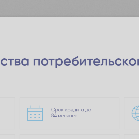
ства
потребительско
Срок кредита до
84 месяцев