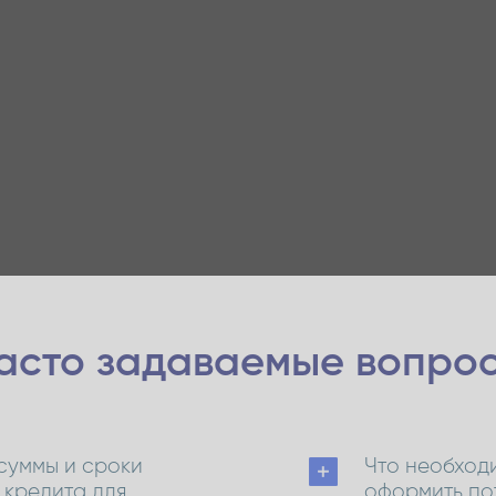
асто задаваемые
вопро
суммы и сроки
Что необходи
 кредита для
оформить по