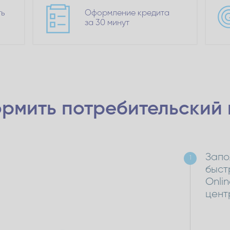
ть
Оформление кредита
за 30 минут
рмить потребительский
Запо
1
быст
Onli
цент