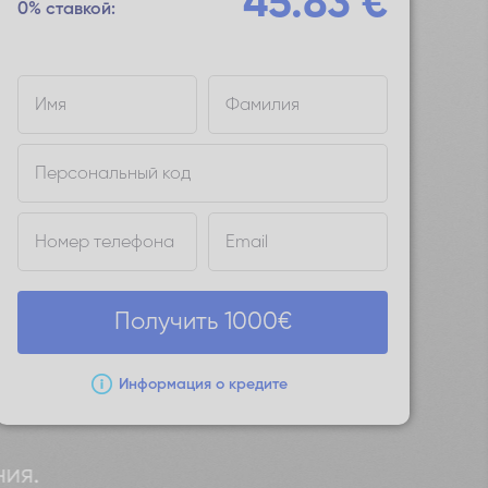
45.83
€
0% ставкой:
Имя
Фамилия
Персональный код
Номер телефона
Email
Получить
1000
€
Информация о кредите