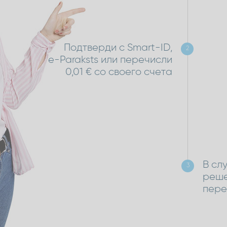
Подтверди с Smart-ID,
2
e-Paraksts или перечисли
0,01 € со своего счета
В сл
3
реше
пере