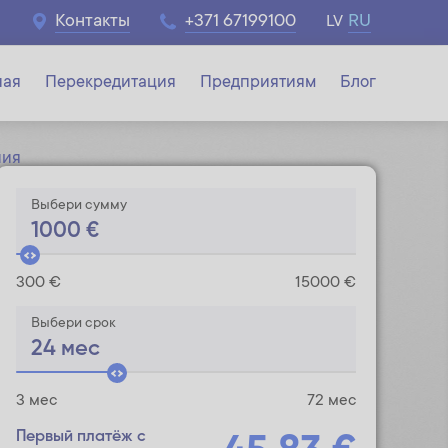
Контакты
+371 67199100
RU
LV
ная
Перекредитация
Предприятиям
Блог
ния
Выбери сумму
1000
€
300 €
15000 €
Выбери срок
24
мес
3 мес
72 мес
Первый платёж с