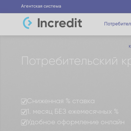
Агентская система
Потребител
Потребительский кр
Сниженная % ставка
1. месяц БЕЗ ежемесячных %
Удобное оформление онлайн