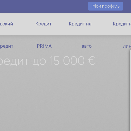
Мой профиль
ьский
Кредит
Кредит на
Кредит
кредит
PRIMA
авто
ли
едит до 15 000 €