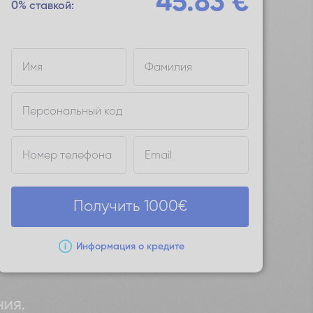
45.83
€
0% ставкой:
Имя
Фамилия
Персональный код
Номер телефона
Email
Получить
1000
€
Информация о кредите