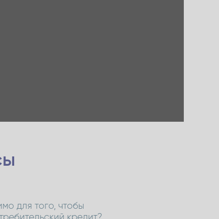
сы
мо для того, чтобы
требительский кредит?