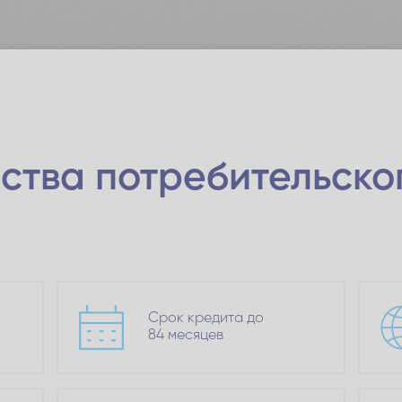
ства
потребительско
Срок кредита до
84 месяцев