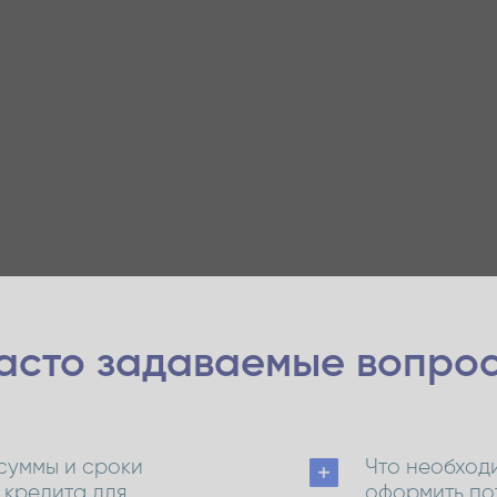
асто задаваемые
вопро
суммы и сроки
Что необходи
 кредита для
оформить по