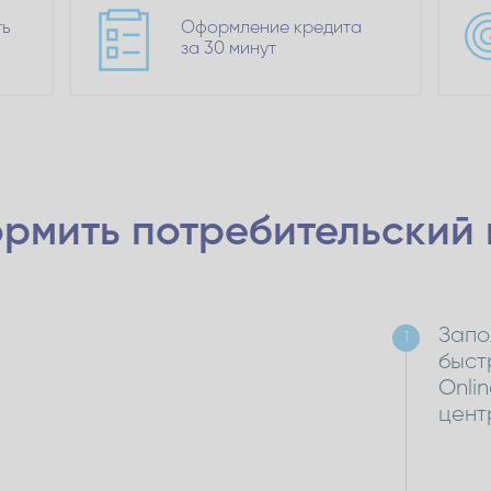
ть
Оформление кредита
за 30 минут
рмить потребительский
Запо
1
быст
Onli
цент