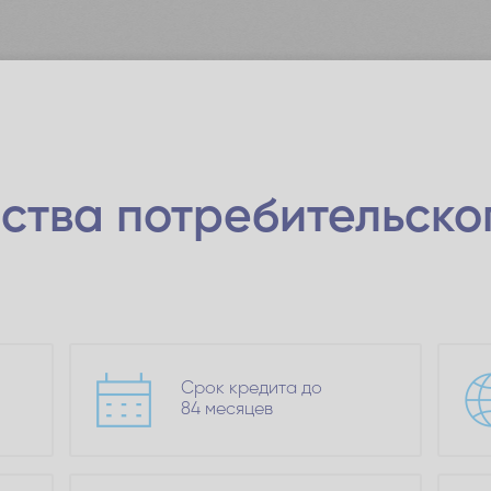
ства
потребительско
Срок кредита до
84 месяцев