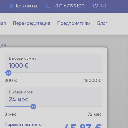
Контакты
+371 67199100
RU
LV
ная
Перекредитация
Предприятиям
Блог
ния
Выбери сумму
1000
€
300 €
15000 €
Выбери срок
24
мес
3 мес
72 мес
Первый платёж с