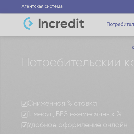
Агентская система
Потребител
Потребительский кр
Сниженная % ставка
1. месяц БЕЗ ежемесячных %
Удобное оформление онлайн