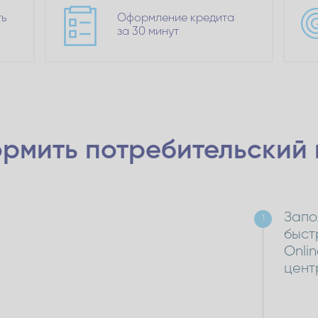
ть
Оформление кредита
за 30 минут
рмить потребительский
Запо
1
быст
Onli
цент