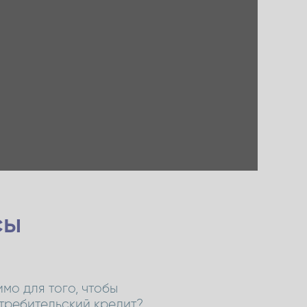
сы
мо для того, чтобы
требительский кредит?