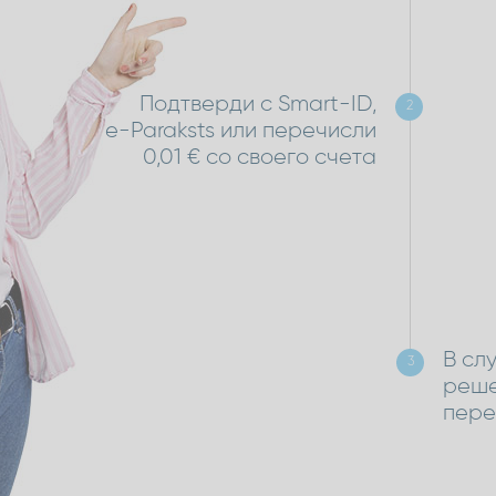
Подтверди с Smart-ID,
2
e-Paraksts или перечисли
0,01 € со своего счета
В сл
3
реше
пере