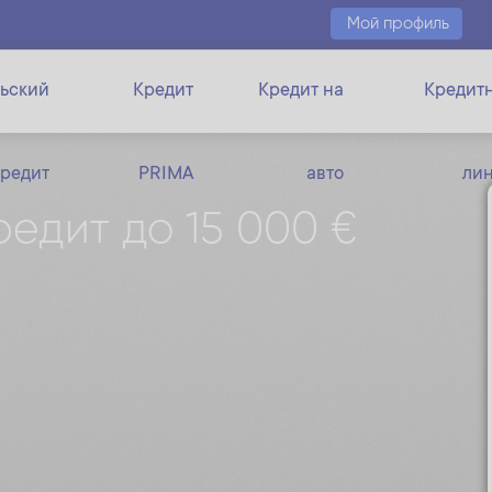
Мой профиль
ьский
Кредит
Кредит на
Кредит
кредит
PRIMA
авто
ли
едит до 15 000 €