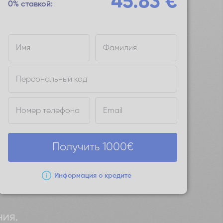
45.83
€
0% ставкой:
Имя
Фамилия
Персональный код
Номер телефона
Email
Получить
1000
€
Информация о кредите