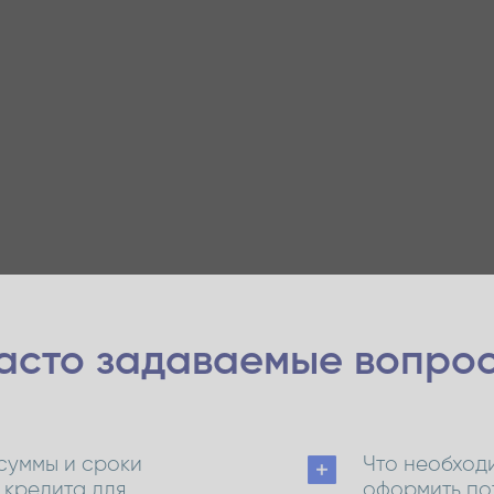
асто задаваемые
вопро
суммы и сроки
Что необходи
 кредита для
оформить по