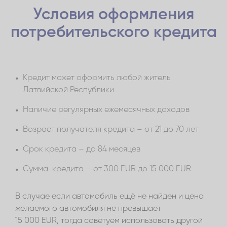
получишь на свой счет в течение 30 минут
срока действия договора.
Условия оформления
после оформления кредитного договора.
Если счет в другом банке, запрошенную сумму
потребительского кредита
получишь на свой счет в течение 3 рабочих
дней после оформления кредитного договора.
Кредит может оформить любой житель
Латвийской Республики
Наличие регулярных ежемесячных доходов
Возраст получателя кредита – от 21 до 70 лет
Срок кредита – до 84 месяцев
Сумма кредита – от 300 EUR до 15 000 EUR
В случае если автомобиль ещё не найден и цена
желаемого автомобиля не превышает
15 000 EUR, тогда советуем использовать другой