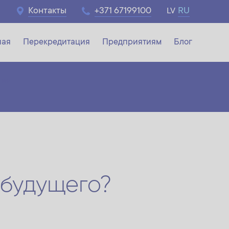
Контакты
+371 67199100
RU
LV
ная
Перекредитация
Предприятиям
Блог
ния
 будущего?