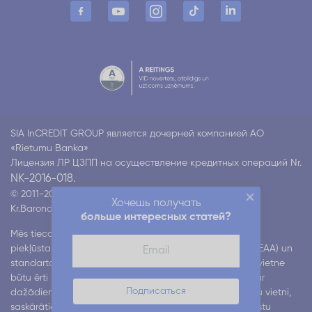
SIA InCREDIT GROUP является дочерней компанией АО
«Rietumu Banka»
Лицензия ЛР ЦЗПП на осуществление кредитных операций Nr.
NK-2016-018.
© 2011-2026 Incredit
Хочешь получать
Kr.Barona 130 k4, Rīga LV-1012
Все права защищены
больше интересных статей?
Mēs tiecamies nodrošināt mūsu digitālo pakalpojumu
piekļūstamību atbilstoši Eiropas piekļūstamības aktam (EAA) un
standartam EN 301 549. Mēs strādājam pie tā, lai mūsu vietne
būtu ērti lietojama visiem lietotājiem, tostarp cilvēkiem ar
Подписаться
dažādiem funkcionāliem traucējumiem. Ja, lietojot mūsu vietni,
saskārāties ar grūtībām, lūdzu, informējiet mūs pa e-pastu