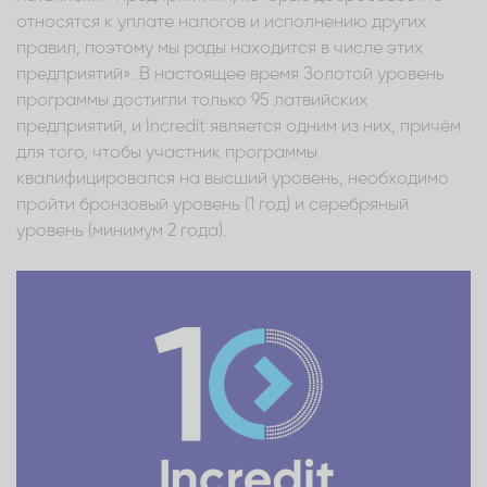
относятся к уплате налогов и исполнению других
правил, поэтому мы рады находится в числе этих
предприятий». В настоящее время Золотой уровень
программы достигли только 95 латвийских
предприятий, и Incredit является одним из них, причём
для того, чтобы участник программы
квалифицировался на высший уровень, необходимо
пройти бронзовый уровень (1 год) и серебряный
уровень (минимум 2 года).