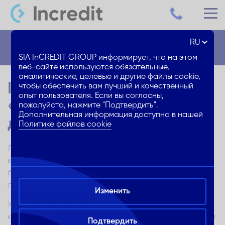
RU
Блог
SIA InCREDIT GROUP информирует, что на этом
веб-сайте используются обязательные,
аналитические, целевые и другие файлы cookie,
Incredit первые 10:
чтобы обеспечить вам лучший и качественный
опыт пользователя. Если вы согласны,
«Гордимся тем, что смогли
пожалуйста, нажмите "Подтвердить".
Дополнительная информация доступна в нашей
дать клиентам!»
Политике файлов cookie
Латвийское предприятие потребительского
кредитования Incredit в сентябре отмечает свой
большой 10-летний юбилей и оглядывается на то, что
достигли до этого дня.
Изменить
Уже в этом месяце одно из ведущих предприятий
кредитования в Латвии отмечает свой первый круглый
Подтвердить