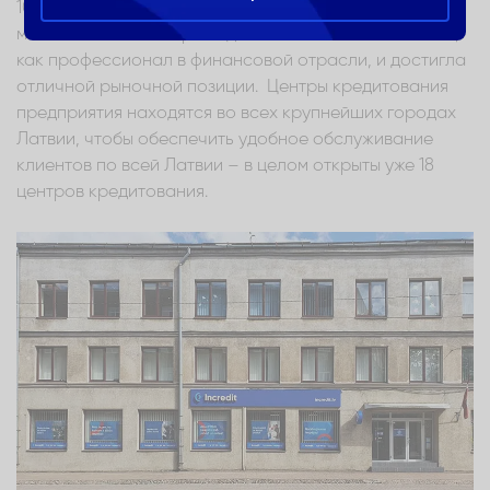
10-летний юбилей. В течение этого года достигнуто
много - Incredit в первое десятилетие показала себя,
как профессионал в финансовой отрасли, и достигла
отличной рыночной позиции. Центры кредитования
предприятия находятся во всех крупнейших городах
Латвии, чтобы обеспечить удобное обслуживание
клиентов по всей Латвии – в целом открыты уже 18
центров кредитования.