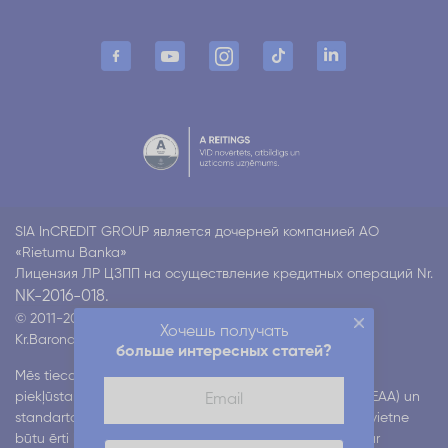
SIA InCREDIT GROUP является дочерней компанией АО
«Rietumu Banka»
Лицензия ЛР ЦЗПП на осуществление кредитных операций Nr.
NK-2016-018.
© 2011-2026 Incredit
Хочешь получать
Kr.Barona 130 k4, Rīga LV-1012
Все права защищены
больше интересных статей?
Mēs tiecamies nodrošināt mūsu digitālo pakalpojumu
piekļūstamību atbilstoši Eiropas piekļūstamības aktam (EAA) un
standartam EN 301 549. Mēs strādājam pie tā, lai mūsu vietne
būtu ērti lietojama visiem lietotājiem, tostarp cilvēkiem ar