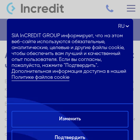
RU
Блог
SIA InCREDIT GROUP информирует, что на этом
веб-сайте используются обязательные,
аналитические, целевые и другие файлы cookie,
Аренда или покупка жилья:
чтобы обеспечить вам лучший и качественный
опыт пользователя. Если вы согласны,
что выбрать?
пожалуйста, нажмите "Подтвердить".
Дополнительная информация доступна в нашей
Политике файлов cookie
Выбор между арендой жилья и его покупкой — одно из
ключевых решений, которые определяют образ жизни
человека, финансовую стабильность и будущее.
Вопрос, стоит ли стать арендатором и платить за
комфорт и гибкость, или же вложить свои средства в
Изменить
собственное жилье и создать основу для инвестиций и
накоплений, остается актуальным для каждого
следующего поколения. Это решение зависит от
Подтвердить