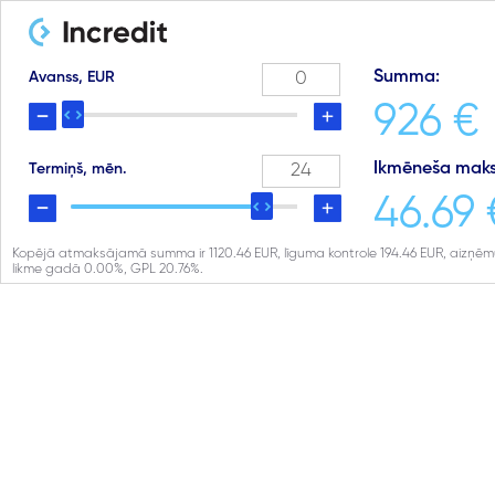
Summa:
Avanss, EUR
926 €
Ikmēneša maks
Termiņš, mēn.
46.69 
Kopējā atmaksājamā summa ir
1120.46
EUR, līguma kontrole
194.46
EUR, aizņē
likme gadā
0.00
%, GPL
20.76
%.