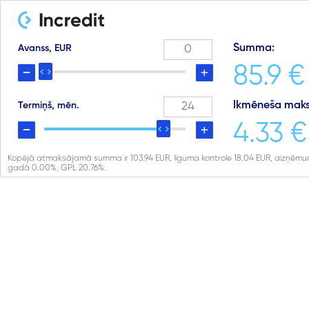
Summa:
Avanss, EUR
85.9 €
Ikmēneša maks
Termiņš, mēn.
4.33 €
Kopējā atmaksājamā summa ir
103.94
EUR, līguma kontrole
18.04
EUR, aizņēmu
gadā
0.00
%, GPL
20.76
%.