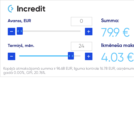
Summa:
Avanss, EUR
79.9 €
Ikmēneša maks
Termiņš, mēn.
4.03 €
Kopējā atmaksājamā summa ir
96.68
EUR, līguma kontrole
16.78
EUR, aizņēmuma
gadā
0.00
%, GPL
20.76
%.