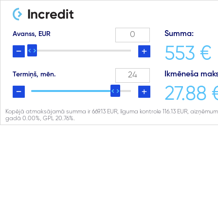
Summa:
Avanss, EUR
553 €
Ikmēneša maks
Termiņš, mēn.
27.88 
Kopējā atmaksājamā summa ir
669.13
EUR, līguma kontrole
116.13
EUR, aizņēmum
gadā
0.00
%, GPL
20.76
%.