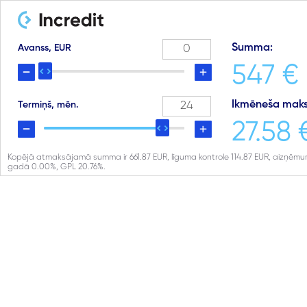
Summa:
Avanss, EUR
547 €
Ikmēneša maks
Termiņš, mēn.
27.58 
Kopējā atmaksājamā summa ir
661.87
EUR, līguma kontrole
114.87
EUR, aizņēmu
gadā
0.00
%, GPL
20.76
%.