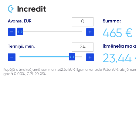
Summa:
Avanss, EUR
465 €
Ikmēneša maks
Termiņš, mēn.
23.44
Kopējā atmaksājamā summa ir
562.65
EUR, līguma kontrole
97.65
EUR, aizņēmum
gadā
0.00
%, GPL
20.76
%.