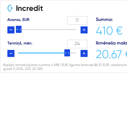
Summa:
Avanss, EUR
410 €
Ikmēneša maks
Termiņš, mēn.
20.67 
Kopējā atmaksājamā summa ir
496.1
EUR, līguma kontrole
86.10
EUR, aizņēmuma
gadā
0.00
%, GPL
20.76
%.