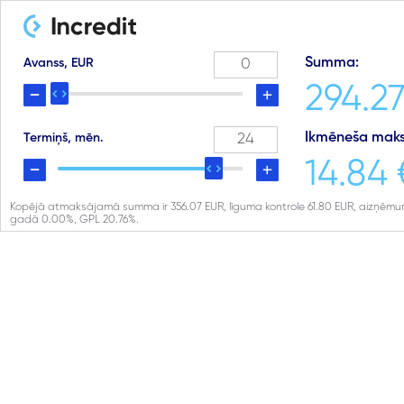
Summa:
Avanss, EUR
294.27
Ikmēneša maks
Termiņš, mēn.
14.84 
Kopējā atmaksājamā summa ir
356.07
EUR, līguma kontrole
61.80
EUR, aizņēmu
gadā
0.00
%, GPL
20.76
%.