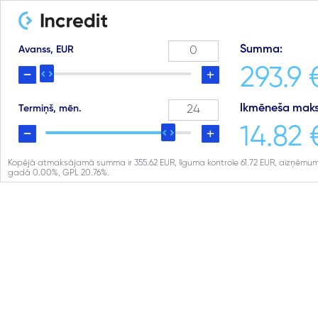
Summa:
Avanss, EUR
293.9 
Ikmēneša maks
Termiņš, mēn.
14.82 
Kopējā atmaksājamā summa ir
355.62
EUR, līguma kontrole
61.72
EUR, aizņēmum
gadā
0.00
%, GPL
20.76
%.