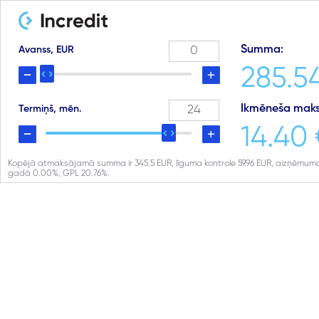
Summa:
Avanss, EUR
285.5
Ikmēneša maks
Termiņš, mēn.
14.40 
Kopējā atmaksājamā summa ir
345.5
EUR, līguma kontrole
59.96
EUR, aizņēmuma
gadā
0.00
%, GPL
20.76
%.