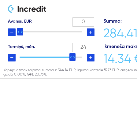
Summa:
Avanss, EUR
284.41
Ikmēneša maks
Termiņš, mēn.
14.34 
Kopējā atmaksājamā summa ir
344.14
EUR, līguma kontrole
59.73
EUR, aizņēmum
gadā
0.00
%, GPL
20.76
%.