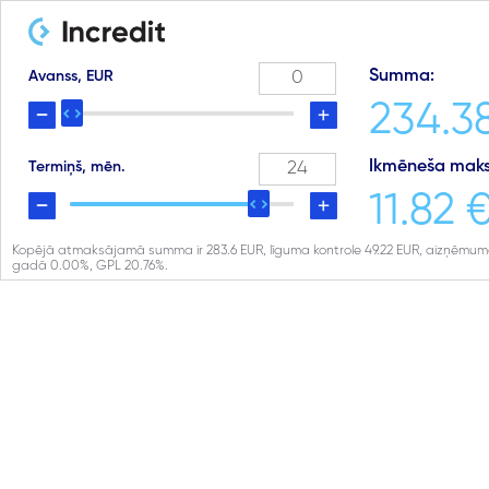
Summa:
Avanss, EUR
234.3
Ikmēneša maks
Termiņš, mēn.
11.82 
Kopējā atmaksājamā summa ir
283.6
EUR, līguma kontrole
49.22
EUR, aizņēmuma
gadā
0.00
%, GPL
20.76
%.