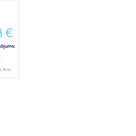
8 €
ājums:
€
 likme