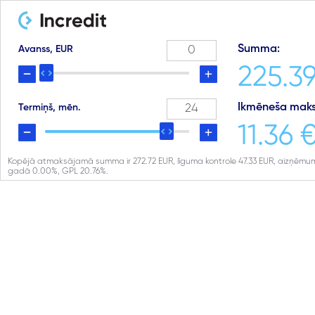
Summa:
Avanss, EUR
225.39
Ikmēneša maks
Termiņš, mēn.
11.36 
Kopējā atmaksājamā summa ir
272.72
EUR, līguma kontrole
47.33
EUR, aizņēmum
gadā
0.00
%, GPL
20.76
%.