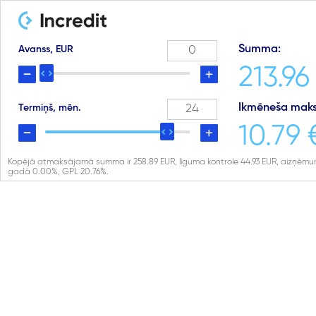
Summa:
Avanss, EUR
213.96
Ikmēneša maks
Termiņš, mēn.
10.79 
Kopējā atmaksājamā summa ir
258.89
EUR, līguma kontrole
44.93
EUR, aizņēmu
gadā
0.00
%, GPL
20.76
%.