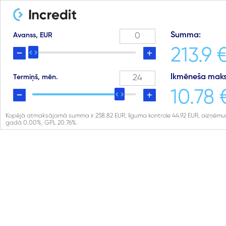
Summa:
Avanss, EUR
213.9 
Ikmēneša maks
Termiņš, mēn.
10.78 
Kopējā atmaksājamā summa ir
258.82
EUR, līguma kontrole
44.92
EUR, aizņēmu
gadā
0.00
%, GPL
20.76
%.