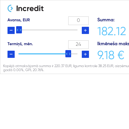
Summa:
Avanss, EUR
182.12
Ikmēneša maks
Termiņš, mēn.
9.18 €
Kopējā atmaksājamā summa ir
220.37
EUR, līguma kontrole
38.25
EUR, aizņēmu
gadā
0.00
%, GPL
20.76
%.