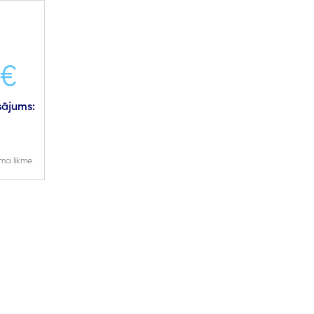
 €
ājums:
ma likme