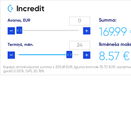
Summa:
Avanss, EUR
169.99
Ikmēneša maks
Termiņš, mēn.
8.57 €
Kopējā atmaksājamā summa ir
205.69
EUR, līguma kontrole
35.70
EUR, aizņēmu
gadā
0.00
%, GPL
20.76
%.