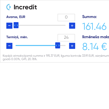
Summa:
Avanss, EUR
161.46
Ikmēneša maks
Termiņš, mēn.
8.14 €
Kopējā atmaksājamā summa ir
195.37
EUR, līguma kontrole
33.91
EUR, aizņēmum
gadā
0.00
%, GPL
20.76
%.