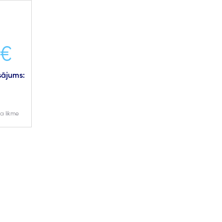
 €
ājums:
a likme