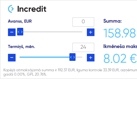
Summa:
Avanss, EUR
158.98
Ikmēneša maks
Termiņš, mēn.
8.02 €
Kopējā atmaksājamā summa ir
192.37
EUR, līguma kontrole
33.39
EUR, aizņēmum
gadā
0.00
%, GPL
20.76
%.