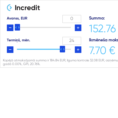
Summa:
Avanss, EUR
152.76
Ikmēneša maks
Termiņš, mēn.
7.70 €
Kopējā atmaksājamā summa ir
184.84
EUR, līguma kontrole
32.08
EUR, aizņēmu
gadā
0.00
%, GPL
20.76
%.