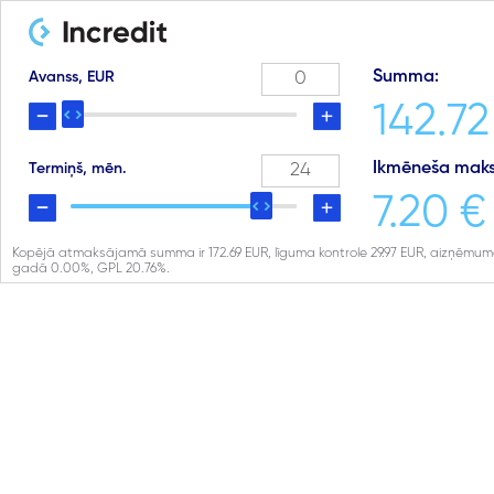
Summa:
Avanss, EUR
142.72
Ikmēneša maks
Termiņš, mēn.
7.20 €
Kopējā atmaksājamā summa ir
172.69
EUR, līguma kontrole
29.97
EUR, aizņēmuma
gadā
0.00
%, GPL
20.76
%.