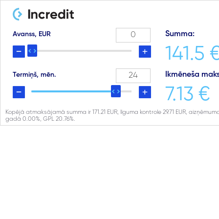
Summa:
Avanss, EUR
141.5 
Ikmēneša maks
Termiņš, mēn.
7.13 €
Kopējā atmaksājamā summa ir
171.21
EUR, līguma kontrole
29.71
EUR, aizņēmuma
gadā
0.00
%, GPL
20.76
%.