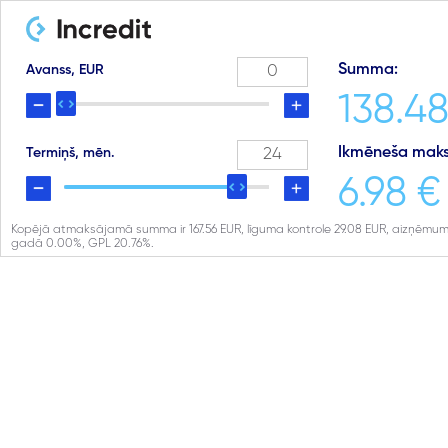
Summa:
Avanss, EUR
138.48
Ikmēneša maks
Termiņš, mēn.
6.98 €
Kopējā atmaksājamā summa ir
167.56
EUR, līguma kontrole
29.08
EUR, aizņēmum
gadā
0.00
%, GPL
20.76
%.