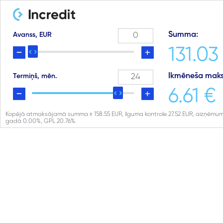
Summa:
Avanss, EUR
131.03
Ikmēneša maks
Termiņš, mēn.
6.61 €
Kopējā atmaksājamā summa ir
158.55
EUR, līguma kontrole
27.52
EUR, aizņēmum
gadā
0.00
%, GPL
20.76
%.