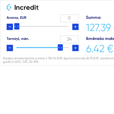
Summa:
Avanss, EUR
127.39
Ikmēneša maks
Termiņš, mēn.
6.42 €
Kopējā atmaksājamā summa ir
154.14
EUR, līguma kontrole
26.75
EUR, aizņēmum
gadā
0.00
%, GPL
20.76
%.