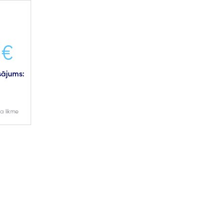
 €
ājums:
€
a likme