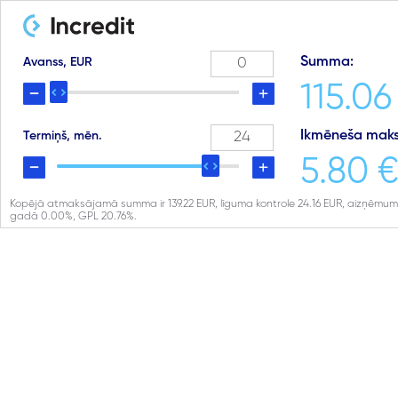
Summa:
Avanss, EUR
115.06
Ikmēneša maks
Termiņš, mēn.
5.80 
Kopējā atmaksājamā summa ir
139.22
EUR, līguma kontrole
24.16
EUR, aizņēmum
gadā
0.00
%, GPL
20.76
%.