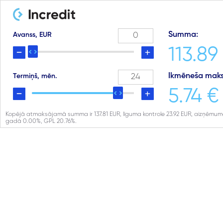
Summa:
Avanss, EUR
113.89
Ikmēneša maks
Termiņš, mēn.
5.74 €
Kopējā atmaksājamā summa ir
137.81
EUR, līguma kontrole
23.92
EUR, aizņēmuma
gadā
0.00
%, GPL
20.76
%.