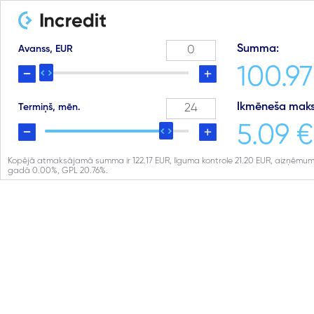
Summa:
Avanss, EUR
100.97
Ikmēneša maks
Termiņš, mēn.
5.09 €
Kopējā atmaksājamā summa ir
122.17
EUR, līguma kontrole
21.20
EUR, aizņēmum
gadā
0.00
%, GPL
20.76
%.