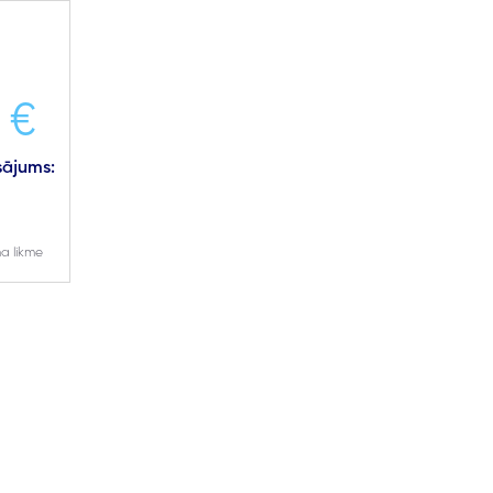
 €
ājums:
a likme