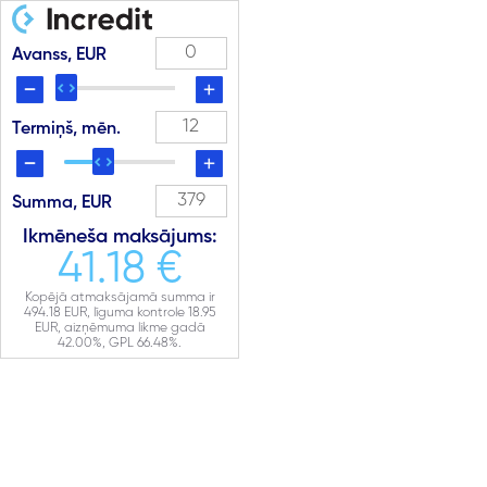
Avanss, EUR
Termiņš, mēn.
Summa, EUR
Ikmēneša maksājums:
41.18 €
Kopējā atmaksājamā summa ir
494.18
EUR, līguma kontrole
18.95
EUR, aizņēmuma likme gadā
42.00
%, GPL
66.48
%.