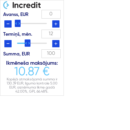
Avanss, EUR
Termiņš, mēn.
Summa, EUR
Ikmēneša maksājums:
10.87 €
Kopējā atmaksājamā summa ir
130.39
EUR, līguma kontrole
5.00
EUR, aizņēmuma likme gadā
42.00
%, GPL
66.48
%.