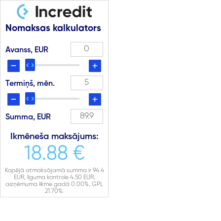
Nomaksas kalkulators
Avanss, EUR
Termiņš, mēn.
Summa, EUR
Ikmēneša maksājums:
18.88 €
Kopējā atmaksājamā summa ir
94.4
EUR, līguma kontrole
4.50
EUR,
aizņēmuma likme gadā
0.00
%, GPL
21.70
%.