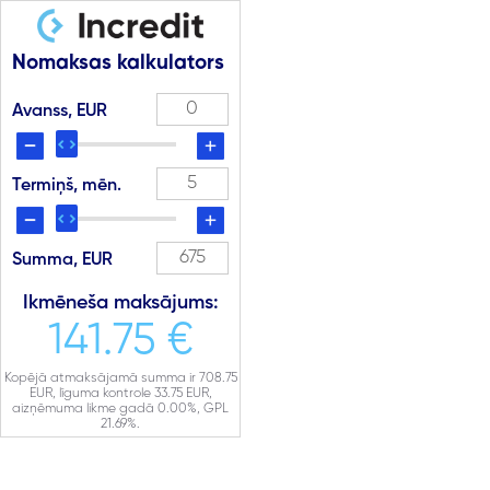
Nomaksas kalkulators
Avanss, EUR
Termiņš, mēn.
Summa, EUR
Ikmēneša maksājums:
141.75 €
Kopējā atmaksājamā summa ir
708.75
EUR, līguma kontrole
33.75
EUR,
aizņēmuma likme gadā
0.00
%, GPL
21.69
%.