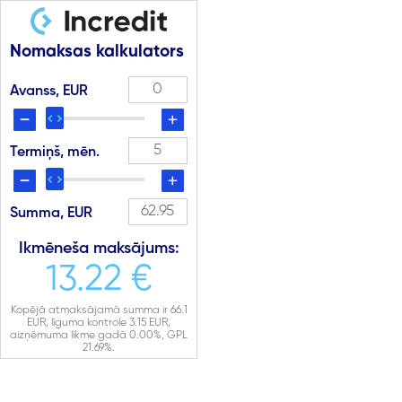
Nomaksas kalkulators
Avanss, EUR
Termiņš, mēn.
Summa, EUR
Ikmēneša maksājums:
13.22 €
Kopējā atmaksājamā summa ir
66.1
EUR, līguma kontrole
3.15
EUR,
aizņēmuma likme gadā
0.00
%, GPL
21.69
%.